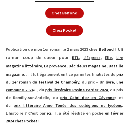
Chez Belfond
Chez Pocket
Un
Publication de mon 1er roman le 2 mars 2023 chez
Belfond
!
roman coup de coeur pour
,
,
,
RTL
L’Express
Elle
Lire
,
,
magazine littéraire,
La provence
Décideurs magazine
Bastille
…
magazine
Il fut également en lice parmi les finalistes du
prix
du 1er roman du festival de Chambéry,
du prix «
Un livre, une
commune 2024
« , du
prix littéraire Rosine Perrier 2024
, du prix
de Romilly-sur-Andelle, du
prix Cabri d’or en Cévenne
s et
du
prix littéraire Anne Ténès des collégiens et lycéens
.
L’histoire ? C’est par
ici
.
Il a été réédité en poche
en février
2024 chez Pocket
!